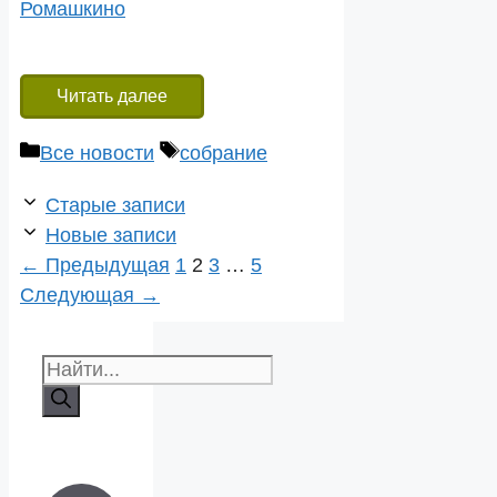
Ромашкино
Читать далее
Рубрики
Метки
Все новости
собрание
Навигация
Старые записи
записи
Новые записи
Страница
Страница
Страница
Страница
←
Предыдущая
1
2
3
…
5
Следующая
→
Поиск: