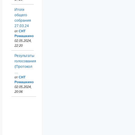
Итоги
общего
собрания
27.03.24
от
СНТ
Ромашкино
02.05.2024,
22:20
Результаты
голосования
(Протокол
…
от
СНТ
Ромашкино
02.05.2024,
20:06