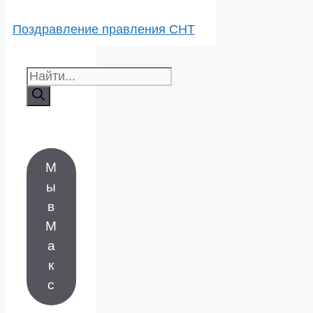
Поздравление правления СНТ
Поиск:
М
ы
в
М
а
к
с