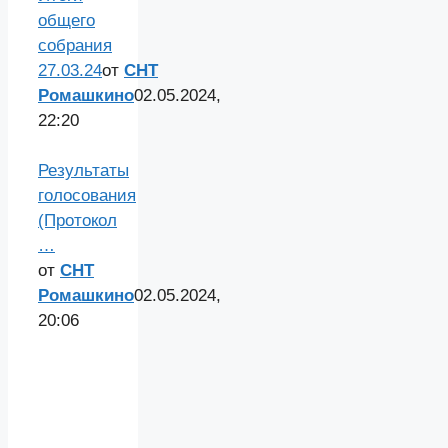
общего
собрания
27.03.24
от
СНТ
Ромашкино
02.05.2024,
22:20
Результаты
голосования
(Протокол
…
от
СНТ
Ромашкино
02.05.2024,
20:06