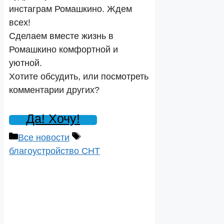
инстаграм Ромашкино. Ждем
всех!
Сделаем вместе жизнь в
Ромашкино комфортной и
уютной.
Хотите обсудить, или посмотреть
комментарии других?
Да! Хочу!
Рубрики
Метки
Все новости
благоустройство СНТ
Навигация
записи