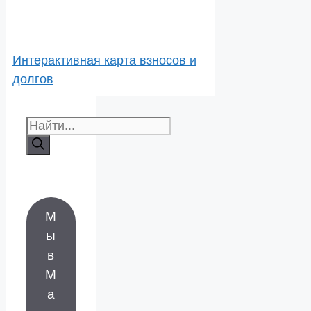
Интерактивная карта взносов и
долгов
Поиск:
М
ы
в
М
а