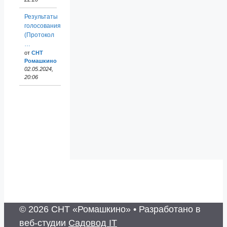
Результаты
голосования
(Протокол
…
от
СНТ
Ромашкино
02.05.2024,
20:06
© 2026 СНТ «Ромашкино»
• Разработано в
веб-студии
Садовод IT