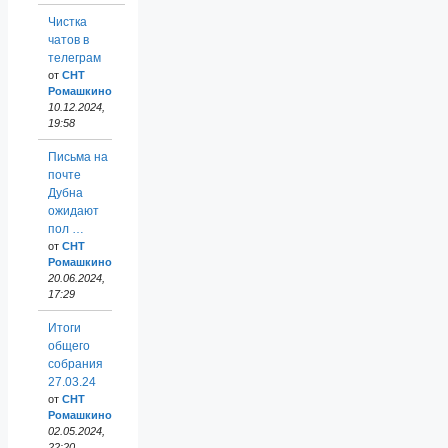
Чистка
чатов в
телеграм
от
СНТ
Ромашкино
10.12.2024,
19:58
Письма на
почте
Дубна
ожидают
пол …
от
СНТ
Ромашкино
20.06.2024,
17:29
Итоги
общего
собрания
27.03.24
от
СНТ
Ромашкино
02.05.2024,
22:20