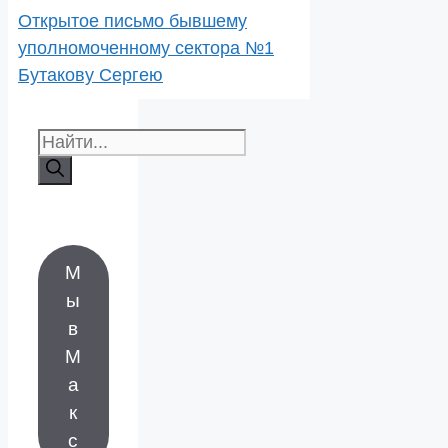
Открытое письмо бывшему
уполномоченному сектора №1
Бутакову Сергею
Поиск:
М
ы
в
М
а
к
с