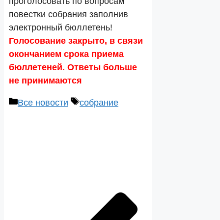
проголосовать по вопросам
повестки собрания заполнив
электронный бюллетень!
Голосование закрыто, в связи
окончанием срока приема
бюллетеней. Ответы больше
не принимаются
Рубрики
Метки
Все новости
собрание
Навигация
записи