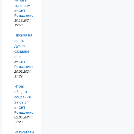
чатов в
телеграм
от
СНТ
Ромашкино
10.12.2024,
19:58
Письма на
почте
Дубна
ожидают
пол …
от
СНТ
Ромашкино
20.06.2024,
17:29
Итоги
общего
собрания
27.03.24
от
СНТ
Ромашкино
02.05.2024,
22:20
Результаты