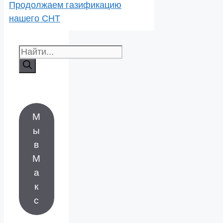
Продолжаем газификацию
нашего СНТ
Поиск:
М
ы
в
М
а
к
с