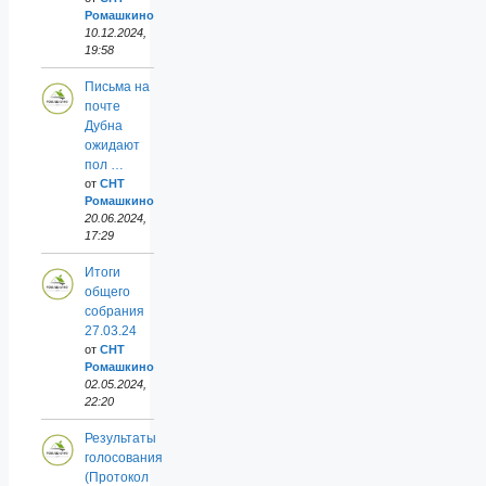
Ромашкино
10.12.2024,
19:58
Письма на
почте
Дубна
ожидают
пол …
от
СНТ
Ромашкино
20.06.2024,
17:29
Итоги
общего
собрания
27.03.24
от
СНТ
Ромашкино
02.05.2024,
22:20
Результаты
голосования
(Протокол