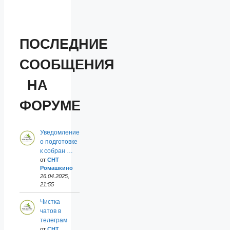
ПОСЛЕДНИЕ
СООБЩЕНИЯ
НА
ФОРУМЕ
Уведомление
о подготовке
к собран …
от
СНТ
Ромашкино
26.04.2025,
21:55
Чистка
чатов в
телеграм
от
СНТ