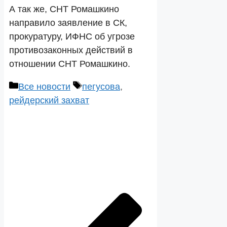
А так же, СНТ Ромашкино
направило заявление в СК,
прокуратуру, ИФНС об угрозе
противозаконных действий в
отношении СНТ Ромашкино.
Рубрики
Метки
Все новости
пегусова
,
рейдерский захват
Навигация
записи