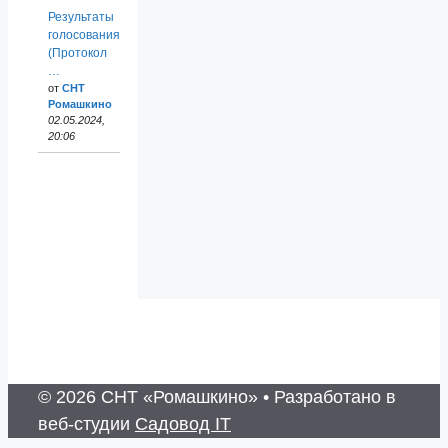
Результаты
голосования
(Протокол
…
от
СНТ
Ромашкино
02.05.2024,
20:06
© 2026 СНТ «Ромашкино»
• Разработано в
веб-студии
Садовод IT