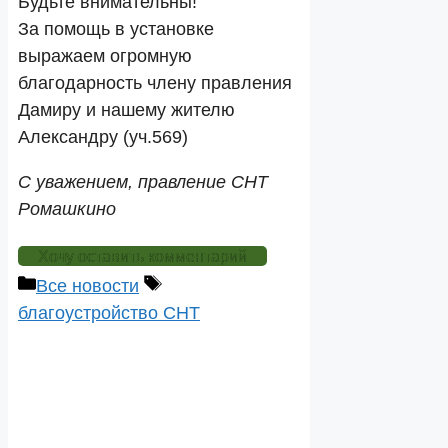
Будьте внимательны!
За помощь в установке
выражаем огромную
благодарность члену правления
Дамиру и нашему жителю
Александру (уч.569)
С уважением, правление СНТ
Ромашкино
Хочу оставить комментарий
Рубрики
Метки
Все новости
благоустройство СНТ
Навигация
записи