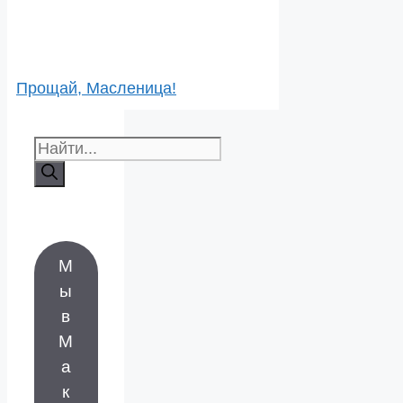
Прощай, Масленица!
Поиск:
М
ы
в
М
а
к