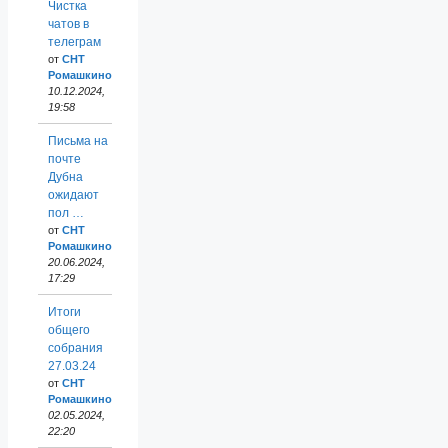
Чистка
чатов в
телеграм
от
СНТ
Ромашкино
10.12.2024,
19:58
Письма на
почте
Дубна
ожидают
пол …
от
СНТ
Ромашкино
20.06.2024,
17:29
Итоги
общего
собрания
27.03.24
от
СНТ
Ромашкино
02.05.2024,
22:20