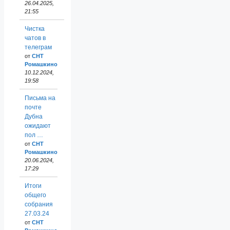
26.04.2025,
21:55
Чистка
чатов в
телеграм
от
СНТ
Ромашкино
10.12.2024,
19:58
Письма на
почте
Дубна
ожидают
пол …
от
СНТ
Ромашкино
20.06.2024,
17:29
Итоги
общего
собрания
27.03.24
от
СНТ