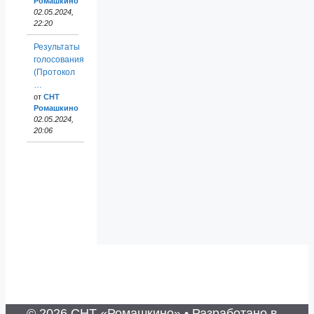
Ромашкино
02.05.2024,
22:20
Результаты
голосования
(Протокол
…
от
СНТ
Ромашкино
02.05.2024,
20:06
© 2026 СНТ «Ромашкино»
• Разработано в