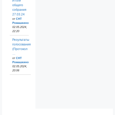
Итоги
общего
собрания
27.03.24
от
СНТ
Ромашкино
02.05.2024,
22:20
Результаты
голосования
(Протокол
…
от
СНТ
Ромашкино
02.05.2024,
20:06