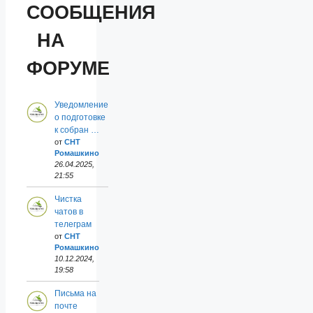
СООБЩЕНИЯ
НА
ФОРУМЕ
Уведомление
о подготовке
к собран …
от
СНТ
Ромашкино
26.04.2025,
21:55
Чистка
чатов в
телеграм
от
СНТ
Ромашкино
10.12.2024,
19:58
Письма на
почте