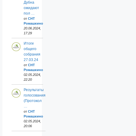
Дубна
ожидают
пол …
от
СНТ
Ромашкино
20.06.2024,
17:29
Итоги
общего
собрания
27.03.24
от
СНТ
Ромашкино
02.05.2024,
22:20
Результаты
голосования
(Протокол
…
от
СНТ
Ромашкино
02.05.2024,
20:06